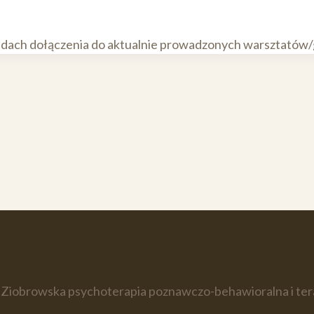
asadach dołączenia do aktualnie prowadzonych warsztatów/
Ziobrowska psychoterapia poznawczo-behawioralna i te