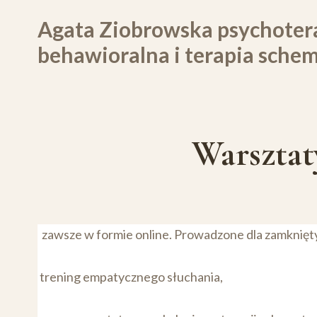
Przejdź
Agata Ziobrowska psychoter
do
treści
behawioralna i terapia sche
Warszta
zawsze w formie online. Prowadzone dla zamknięty
trening empatycznego słuchania,